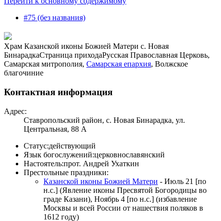
Перейти к основному содержимому
#75 (без названия)
Храм Казанской иконы Божией Матери с. Новая
Бинарадка
Страница прихода
Русская Православная Церковь,
Самарская митрополия,
Самарская епархия
, Волжское
благочиние
Контактная информация
Адрес:
Ставропольский район, с. Новая Бинарадка, ул.
Центральная, 88 А
Статус:
действующий
Язык богослужений:
церковнославянский
Настоятель:
прот. Андрей Ухаткин
Престольные праздники:
Казанской иконы Божией Матери
- Июль 21 [по
н.с.] (Явление иконы Пресвятой Богородицы во
граде Казани), Ноябрь 4 [по н.с.] (избавление
Москвы и всей России от нашествия поляков в
1612 году)